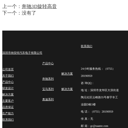
上一个：
奔驰3D旋转高音
下一个：没有了
联系我们
深圳市纳安特汽车电子有限公司
产品中心
24小时服务热线：（0755）
公司首页
解决方案
关于我们
28190959
奔驰系列
产品中心
咨 询QQ：
研发设计
宝马系列
解决方案
地 址：深圳市龙华区大浪街道
解决方案
陶元社区云峰路35号泰宇丰工
奥迪系列
主要客户
业园D栋5楼
品质保证
电 话：（0755）28190959
生产能力
传 真：无
联系我们
邮 箱：gc@naante.com